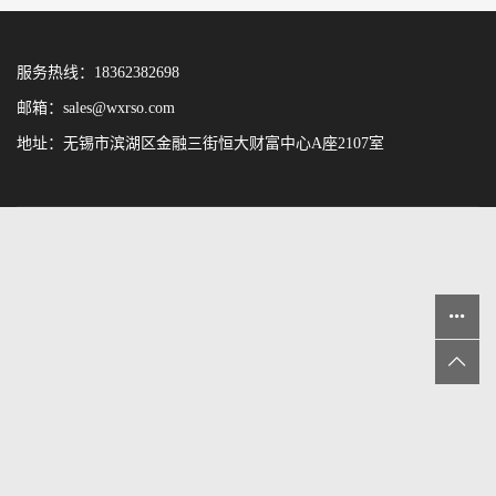
服务热线：18362382698
邮箱：sales@wxrso.com
地址：无锡市滨湖区金融三街恒大财富中心A座2107室