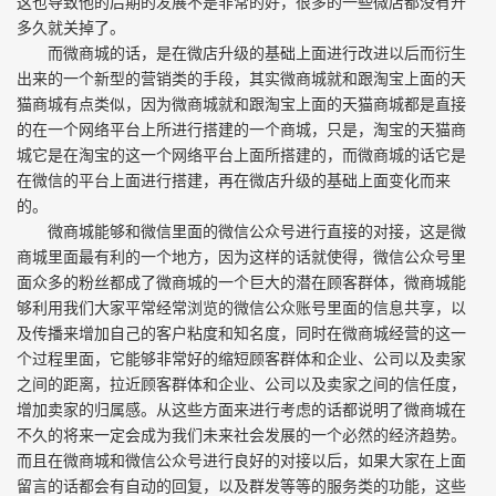
这也导致他的后期的发展不是非常的好，很多的一些微店都没有开
多久就关掉了。
而微商城的话，是在微店升级的基础上面进行改进以后而衍生
出来的一个新型的营销类的手段，其实微商城就和跟淘宝上面的天
猫商城有点类似，因为微商城就和跟淘宝上面的天猫商城都是直接
的在一个网络平台上所进行搭建的一个商城，只是，淘宝的天猫商
城它是在淘宝的这一个网络平台上面所搭建的，而微商城的话它是
在微信的平台上面进行搭建，再在微店升级的基础上面变化而来
的。
微商城能够和微信里面的微信公众号进行直接的对接，这是微
商城里面最有利的一个地方，因为这样的话就使得，微信公众号里
面众多的粉丝都成了微商城的一个巨大的潜在顾客群体，微商城能
够利用我们大家平常经常浏览的微信公众账号里面的信息共享，以
及传播来增加自己的客户粘度和知名度，同时在微商城经营的这一
个过程里面，它能够非常好的缩短顾客群体和企业、公司以及卖家
之间的距离，拉近顾客群体和企业、公司以及卖家之间的信任度，
增加卖家的归属感。从这些方面来进行考虑的话都说明了微商城在
不久的将来一定会成为我们未来社会发展的一个必然的经济趋势。
而且在微商城和微信公众号进行良好的对接以后，如果大家在上面
留言的话都会有自动的回复，以及群发等等的服务类的功能，这些