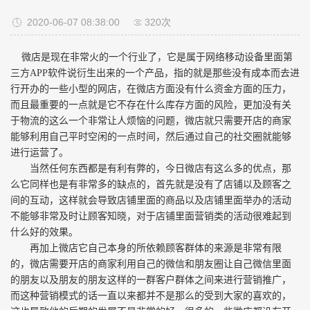
2020-06-07 08:38:00
320次
微店是现在非常火的一个行业了，它是属于网络移动设备里面第
三方APP软件说衍生出来的一个产品，指的就是那些没有成本而去进
行开办的一些小型的网店，在微店方面没有什么资金方面的压力，
而且最重要的一点就是它不存在什么库存方面的风险，更加没有关
于物流的这么一个非常让人烦恼的问题，微店就只需要开店的商家
能够利用自己平时空闲的一点时间，然后通过自己的社交圈就能够
进行运营了。
当然任何东西都是有利有弊的，今日微店有这么多的优点，那
么它同样也是有非常多的缺点的，首先就是没有了店铺以及顾客之
间的互动，这样就会导致店铺里面的商品以及店铺里面举办的活动
不能够非常及时让顾客知晓，对于店铺里面营销类的活动很难起到
什么好的效果。
再加上微店它自己本身的所依赖顾客群体的来源是非常有限
的，微店需要开店的商家利用自己的微信和朋友圈让自己微信里面
的朋友以及朋友的朋友这样的一群客户群体之间来进行营销推广，
而这种营销模式的话一直以来都并不是那么的受到大家的喜欢的，